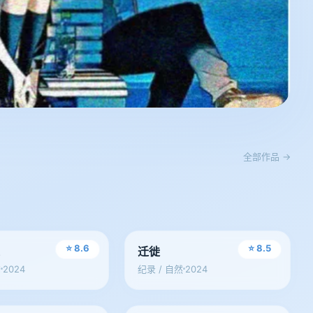
全部作品 →
电影
⭐ 8.6
⭐ 8.5
镜
迁徙
2024
2024
艺
纪录 / 自然
剧集