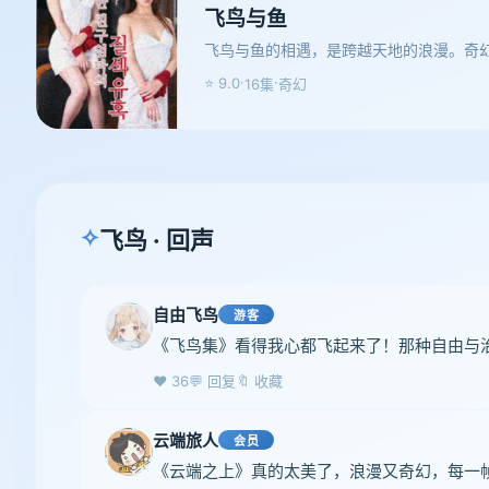
飞鸟与鱼
飞鸟与鱼的相遇，是跨越天地的浪漫。奇
·
·
⭐ 9.0
16集
奇幻
✧
飞鸟 · 回声
自由飞鸟
游客
《飞鸟集》看得我心都飞起来了！那种自由与
❤️ 36
💬 回复
🔖 收藏
云端旅人
会员
《云端之上》真的太美了，浪漫又奇幻，每一