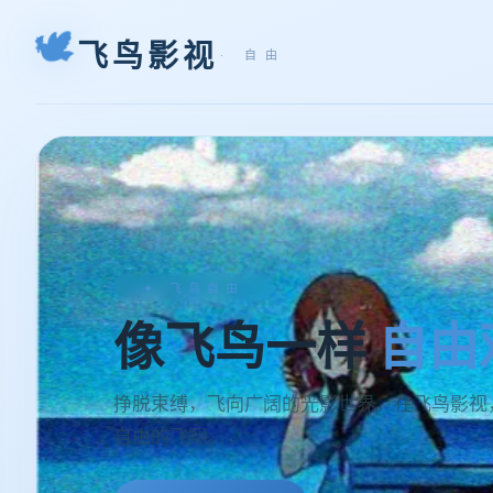
🕊
飞鸟影视
· 自由
✦ 云端之上
在云端
遇见好故
飞越云层，俯瞰人间万象。那些温暖、治愈、
之上等你。