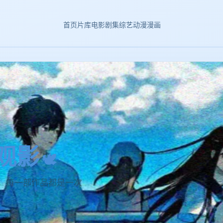
首页
片库
电影
剧集
综艺
动漫
漫画
事
深刻的故事，都在云端