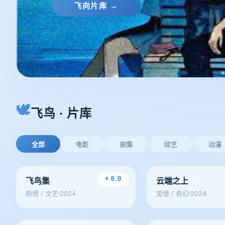
云端漫游 →
🕊
飞鸟 · 片库
全部
电影
剧集
综艺
动漫
电影
电影
⭐ 8.9
飞鸟集
云端之上
2024
2024
剧情 / 文艺
爱情 / 奇幻
电影
电影