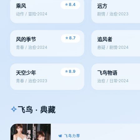
⭐ 8.4
乘风
远方
2024
2023
动作 / 冒险
剧情 / 治愈
剧集
剧集
⭐ 8.7
风的季节
追风者
2024
2024
青春 / 治愈
悬疑 / 剧情
动漫
漫画
⭐ 8.9
天空少年
飞鸟物语
2023
2024
青春 / 治愈
治愈 / 日常
✧
飞鸟 · 典藏
🕊 飞鸟力荐