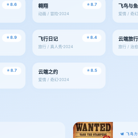
⭐ 8.6
⭐ 8.7
翱翔
飞鸟与
2024
动画 / 冒险
爱情 / 奇
综艺
综艺
⭐ 8.9
⭐ 8.4
飞行日记
云端旅
2024
旅行 / 真人秀
旅行 / 治
漫画
⭐ 8.7
⭐ 8.5
云端之约
2024
爱情 / 奇幻
🕊 飞鸟