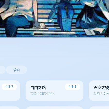
漫画
电影
电影
⭐ 8.7
⭐ 8.8
自由之路
天空之
2024
冒险 / 剧情
科幻 / 文
电影
剧集