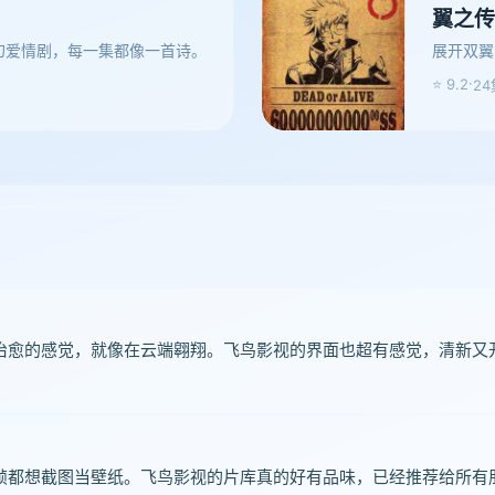
翼之传
幻爱情剧，每一集都像一首诗。
展开双翼
·
⭐ 9.2
24
治愈的感觉，就像在云端翱翔。飞鸟影视的界面也超有感觉，清新又
帧都想截图当壁纸。飞鸟影视的片库真的好有品味，已经推荐给所有